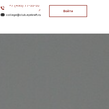
77-55-55-
4
Войти
eyekraft.ru