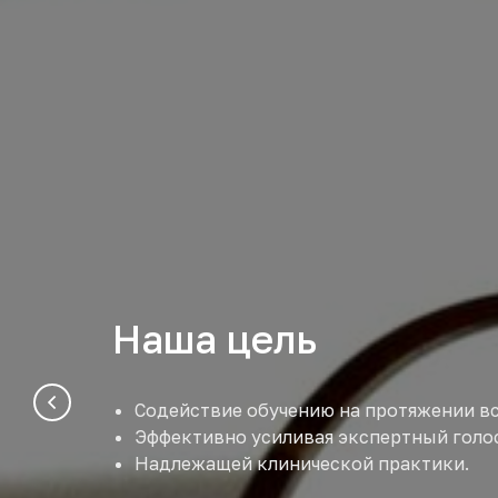
Наша цель
Содействие обучению на протяжении вс
Эффективно усиливая экспертный голо
Надлежащей клинической практики.