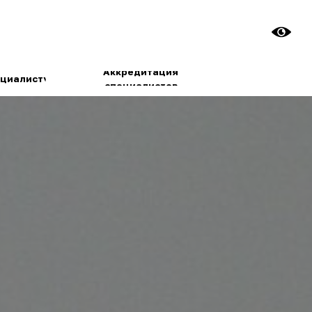
+7 (495) 
college@club.
Аккредитация
ту
специалистов