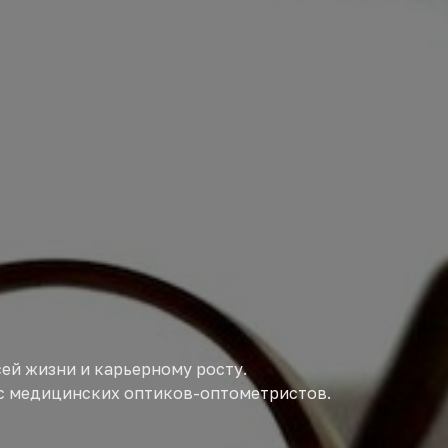
ей жизни и карьерному росту.
с медицинских оптиков-оптометристов.