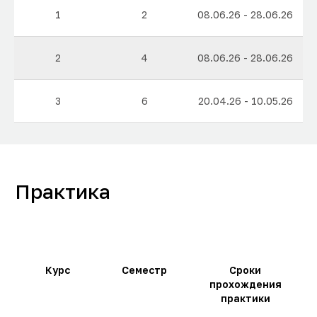
1
2
08.06.26 - 28.06.26
2
4
08.06.26 - 28.06.26
3
6
20.04.26 - 10.05.26
Библиоклуб
Студенты имеют свободный доступ
к электронным библиотекам. Все студенты
Колледжа обеспечены индивидуальными
логинами и паролями для доступа
в электронную библиотечную систему
Библиоклуб
Студентам Колледжа обеспечен доступ
к электронным версиям журналов по своей
Курс
Семестр
Сроки
специальности.
прохождения
Объем библиотечного фонда
практики
для студентов СПО насчитывает 162 806