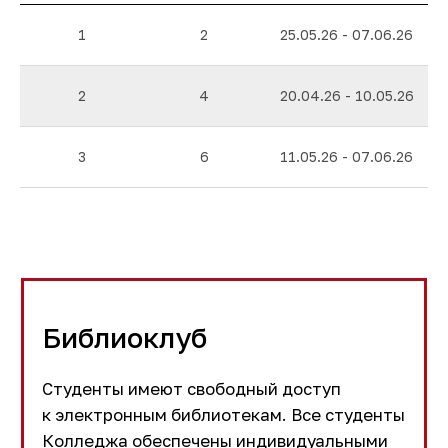
экземпляров книг.
1
2
25.05.26 - 07.06.26
2
4
20.04.26 - 10.05.26
1666
учебники для СПО
3
6
11.05.26 - 07.06.26
1588
научные журналы
2751
аудио-источники
Библиоклуб