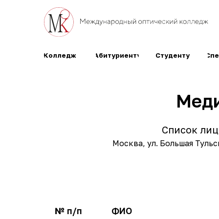
Колледж
Абитуриенту
Студенту
Специалис
Меди
Список лиц
Москва, ул. Большая Туль
№ п/п
ФИО