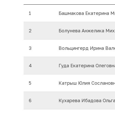
1
Башмакова Екатерина М
2
Болунева Анжелика Мих
3
Вольцингерд Ирина Вал
4
Гуда Екатерина Олеговн
5
Катрыш Юлия Сосланов
6
Кухарева Ибадова Ольг