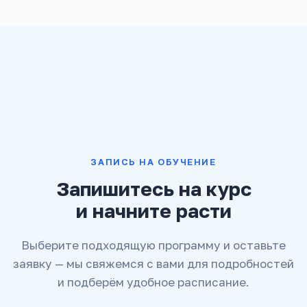
зависят от выбранного формата. Подробное
странице курса.
расписание и объем материалов указаны в
программе курса.
ЗАПИСЬ НА ОБУЧЕНИЕ
Запишитесь на курс
и начните расти
Выберите подходящую программу и оставьте
заявку — мы свяжемся с вами для подробностей
и подберём удобное расписание.