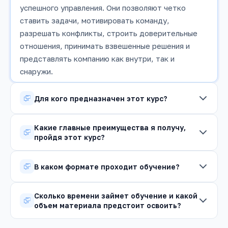
успешного управления. Они позволяют четко
ставить задачи, мотивировать команду,
разрешать конфликты, строить доверительные
отношения, принимать взвешенные решения и
представлять компанию как внутри, так и
снаружи.
Для кого предназначен этот курс?
Курс разработан для руководителей всех
Какие главные преимущества я получу,
уровней, менеджеров проектов, тимлидеров, а
пройдя этот курс?
также для всех, кто хочет улучшить свои навыки
Вы научитесь ясно и убедительно доносить свои
общения и лидерства.
В каком формате проходит обучение?
мысли, эффективно слушать и понимать
собеседников, управлять сложными разговорами,
Формат обучения может быть разным: очный
давать конструктивную обратную связь,
Сколько времени займет обучение и какой
тренинг, онлайн-курс с вебинарами и
объем материала предстоит освоить?
разрешать конфликты и строить сильные
самостоятельным изучением материалов, или
взаимоотношения в команде.
Продолжительность и интенсивность курса
смешанный тип. Детали представлены на